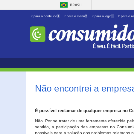
BRASIL
Ir para o conteúdo
1
Ir para o menu
2
Ir para o login
3
Ir para o r
Não encontrei a empresa
É possível reclamar de qualquer empresa no C
Não. Por se tratar de uma ferramenta oferecida pel
sentido, a participação das empresas no Consumid
possíveis para a solução dos problemas relatados p