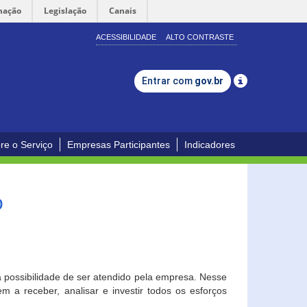
mação
Legislação
Canais
ACESSIBILIDADE
ALTO CONTRASTE
Entrar com
gov.br
re o Serviço
Empresas Participantes
Indicadores
o
a possibilidade de ser atendido pela empresa. Nesse
 a receber, analisar e investir todos os esforços