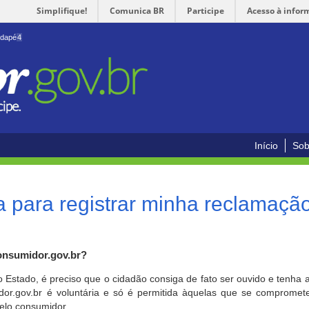
Simplifique!
Comunica BR
Participe
Acesso à infor
odapé
4
Início
Sob
 para registrar minha reclamaçã
onsumidor.gov.br?
o Estado, é preciso que o cidadão consiga de fato ser ouvido e tenha 
or.gov.br é voluntária e só é permitida àquelas que se comprometem
elo consumidor.