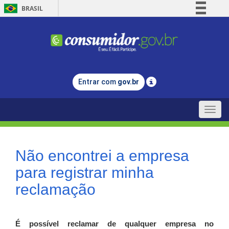
BRASIL
Simplifique!
Comunica BR
Participe
Acesso à informação
Entrar com
gov.br
Legislação
Canais
Toggle
naviga
Não encontrei a empresa
para registrar minha
reclamação
É possível reclamar de qualquer empresa no