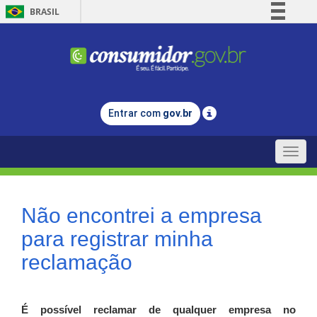
BRASIL
Simplifique!
Comunica BR
Participe
Acesso à informação
Entrar com
gov.br
Legislação
Canais
Toggle
naviga
Não encontrei a empresa
para registrar minha
reclamação
É possível reclamar de qualquer empresa no