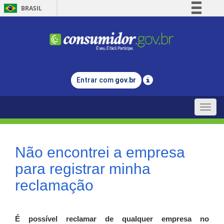
BRASIL
Simplifique!
Comunica BR
Participe
Acesso à informação
Entrar com
gov.br
Legislação
Canais
Toggle
naviga
Não encontrei a empresa
para registrar minha
reclamação
É possível reclamar de qualquer empresa no