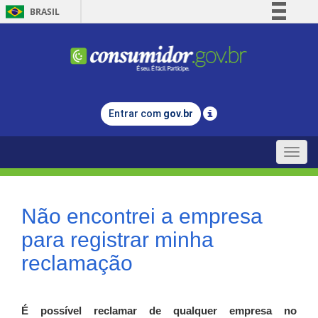
BRASIL
Simplifique!
Comunica BR
Participe
Acesso à informação
Entrar com
gov.br
Legislação
Canais
Toggle
naviga
Não encontrei a empresa
para registrar minha
reclamação
É possível reclamar de qualquer empresa no