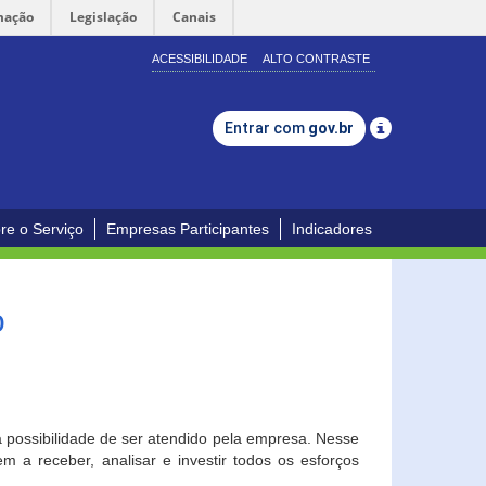
mação
Legislação
Canais
ACESSIBILIDADE
ALTO CONTRASTE
Entrar com
gov.br
re o Serviço
Empresas Participantes
Indicadores
o
a possibilidade de ser atendido pela empresa. Nesse
 a receber, analisar e investir todos os esforços