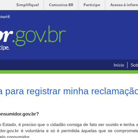
Simplifique!
Comunica BR
Participe
Acesso à infor
odapé
4
Início
Sob
 para registrar minha reclamaçã
onsumidor.gov.br?
o Estado, é preciso que o cidadão consiga de fato ser ouvido e tenha 
or.gov.br é voluntária e só é permitida àquelas que se comprometem
elo consumidor.