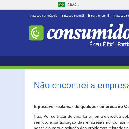
BRASIL
Ir para o conteúdo
1
Ir para o menu
2
Ir para o login
3
Ir para o r
Não encontrei a empresa
É possível reclamar de qualquer empresa no C
Não. Por se tratar de uma ferramenta oferecida pel
sentido, a participação das empresas no Consumid
possíveis para a solução dos problemas relatados p