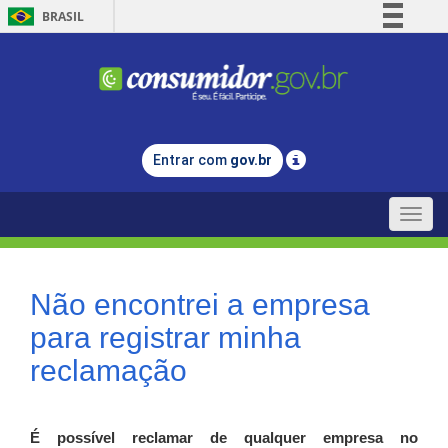
BRASIL
Simplifique!
Comunica BR
Participe
Acesso à informação
Entrar com
gov.br
Legislação
Canais
Toggle
naviga
Não encontrei a empresa
para registrar minha
reclamação
É possível reclamar de qualquer empresa no