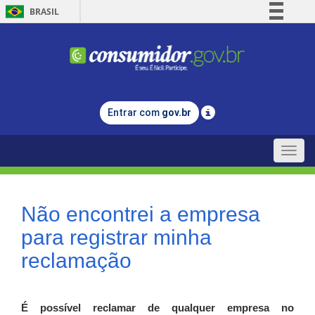
BRASIL
Simplifique!
Comunica BR
Participe
Acesso à informação
Entrar com
gov.br
Legislação
Canais
Toggle
naviga
Não encontrei a empresa
para registrar minha
reclamação
É possível reclamar de qualquer empresa no