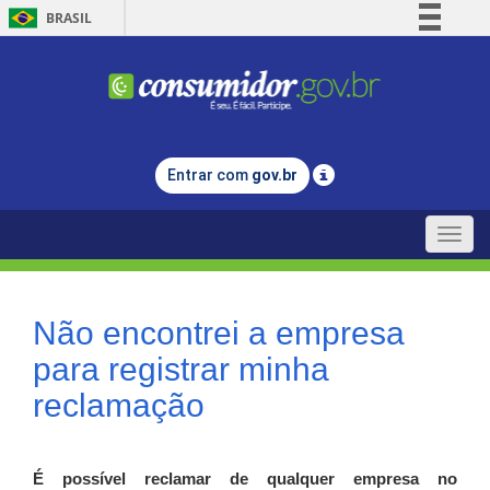
BRASIL
Simplifique!
Comunica BR
Participe
Acesso à informação
Entrar com
gov.br
Legislação
Canais
Toggle
naviga
Não encontrei a empresa
para registrar minha
reclamação
É possível reclamar de qualquer empresa no