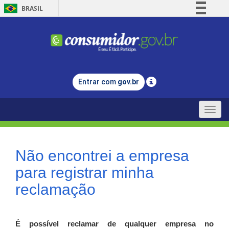
BRASIL
Simplifique!
Comunica BR
Participe
Acesso à informação
Entrar com
gov.br
Legislação
Canais
Toggle
naviga
Não encontrei a empresa
para registrar minha
reclamação
É possível reclamar de qualquer empresa no