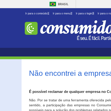
BRASIL
Ir para o conteúdo
1
Ir para o menu
2
Ir para o login
3
Ir para o r
Não encontrei a empresa
É possível reclamar de qualquer empresa no C
Não. Por se tratar de uma ferramenta oferecida pel
sentido, a participação das empresas no Consumid
possíveis para a solução dos problemas relatados p