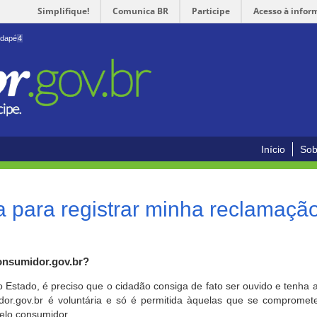
Simplifique!
Comunica BR
Participe
Acesso à infor
odapé
4
Início
Sob
 para registrar minha reclamaçã
onsumidor.gov.br?
o Estado, é preciso que o cidadão consiga de fato ser ouvido e tenha 
or.gov.br é voluntária e só é permitida àquelas que se comprometem
elo consumidor.