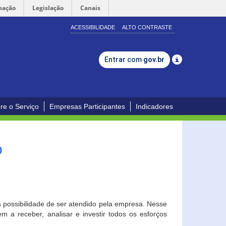
mação
Legislação
Canais
ACESSIBILIDADE
ALTO CONTRASTE
Entrar com
gov.br
re o Serviço
Empresas Participantes
Indicadores
o
a possibilidade de ser atendido pela empresa. Nesse
 a receber, analisar e investir todos os esforços