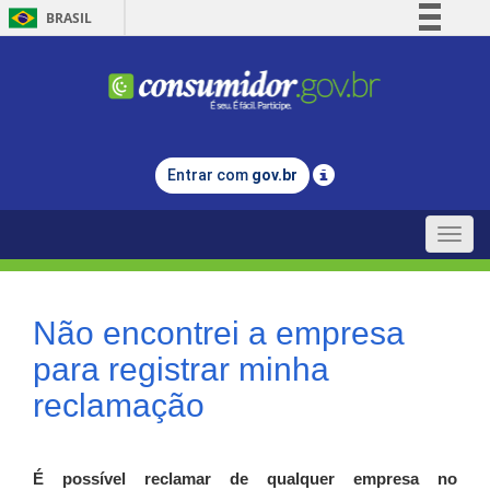
BRASIL
Simplifique!
Comunica BR
Participe
Acesso à informação
Entrar com
gov.br
Legislação
Canais
Toggle
naviga
Não encontrei a empresa
para registrar minha
reclamação
É possível reclamar de qualquer empresa no