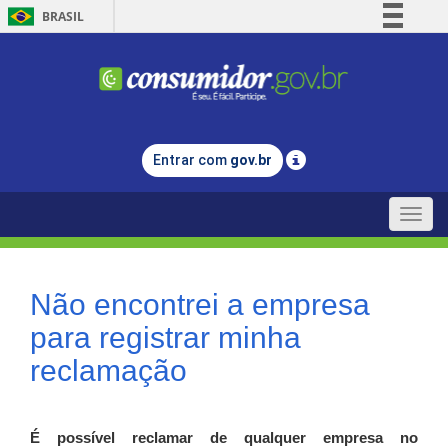
BRASIL
Simplifique!
Comunica BR
Participe
Acesso à informação
Entrar com
gov.br
Legislação
Canais
Toggle
naviga
Não encontrei a empresa
para registrar minha
reclamação
É possível reclamar de qualquer empresa no