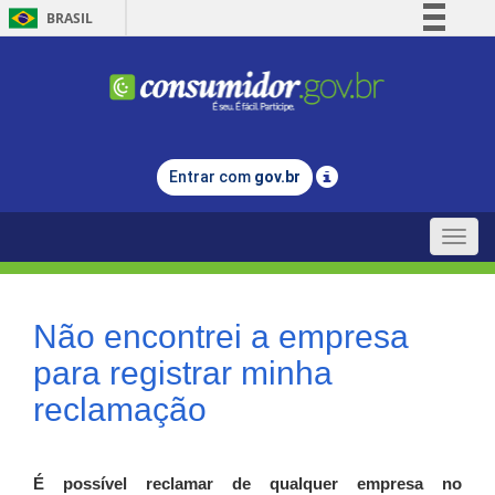
BRASIL
Simplifique!
Comunica BR
Participe
Acesso à informação
Entrar com
gov.br
Legislação
Canais
Toggle
naviga
Não encontrei a empresa
para registrar minha
reclamação
É possível reclamar de qualquer empresa no