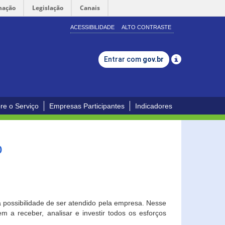
mação
Legislação
Canais
ACESSIBILIDADE
ALTO CONTRASTE
Entrar com
gov.br
re o Serviço
Empresas Participantes
Indicadores
o
a possibilidade de ser atendido pela empresa. Nesse
 a receber, analisar e investir todos os esforços