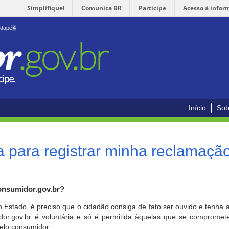
Simplifique!
Comunica BR
Participe
Acesso à infor
odapé
4
Início
Sob
 para registrar minha reclamaçã
onsumidor.gov.br?
o Estado, é preciso que o cidadão consiga de fato ser ouvido e tenha 
or.gov.br é voluntária e só é permitida àquelas que se comprometem
elo consumidor.