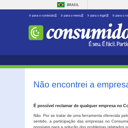
BRASIL
Ir para o conteúdo
1
Ir para o menu
2
Ir para o login
3
Ir para o r
Não encontrei a empresa
É possível reclamar de qualquer empresa no C
Não. Por se tratar de uma ferramenta oferecida pel
sentido, a participação das empresas no Consumid
possíveis para a solução dos problemas relatados p