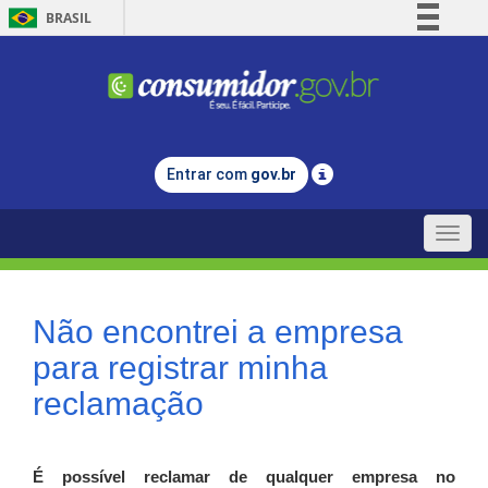
BRASIL
Simplifique!
Comunica BR
Participe
Acesso à informação
Entrar com
gov.br
Legislação
Canais
Toggle
naviga
Não encontrei a empresa
para registrar minha
reclamação
É possível reclamar de qualquer empresa no