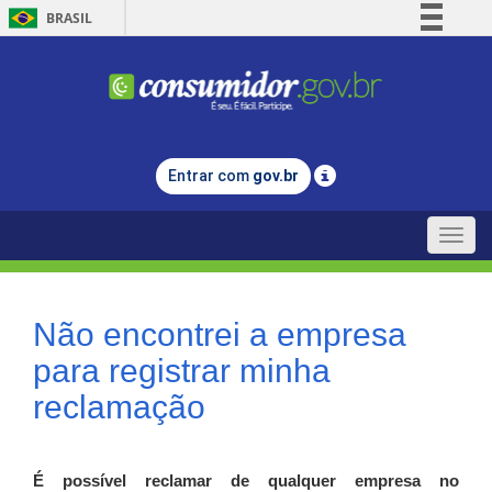
BRASIL
Simplifique!
Comunica BR
Participe
Acesso à informação
Entrar com
gov.br
Legislação
Canais
Toggle
naviga
Não encontrei a empresa
para registrar minha
reclamação
É possível reclamar de qualquer empresa no