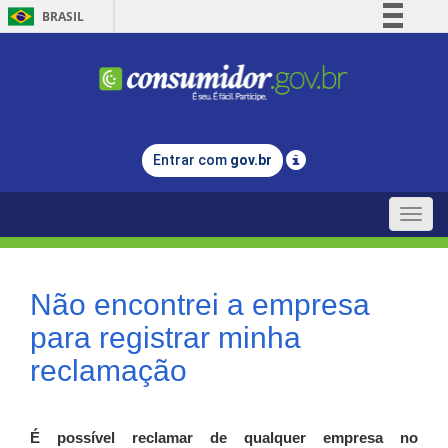
BRASIL
Simplifique!
Comunica BR
Participe
Acesso à informação
Entrar com
gov.br
Legislação
Canais
Toggle
naviga
Não encontrei a empresa
para registrar minha
reclamação
É possível reclamar de qualquer empresa no