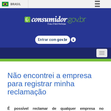
BRASIL
Simplifique!
Comunica BR
Participe
Acesso à informação
Entrar com
gov.br
Legislação
Canais
Toggle
naviga
Não encontrei a empresa
para registrar minha
reclamação
É possível reclamar de qualquer empresa no