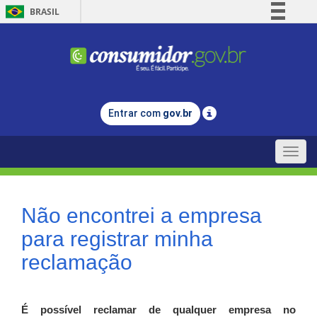
BRASIL
Simplifique!
Comunica BR
Participe
Acesso à informação
Entrar com
gov.br
Legislação
Canais
Toggle
naviga
Não encontrei a empresa
para registrar minha
reclamação
É possível reclamar de qualquer empresa no