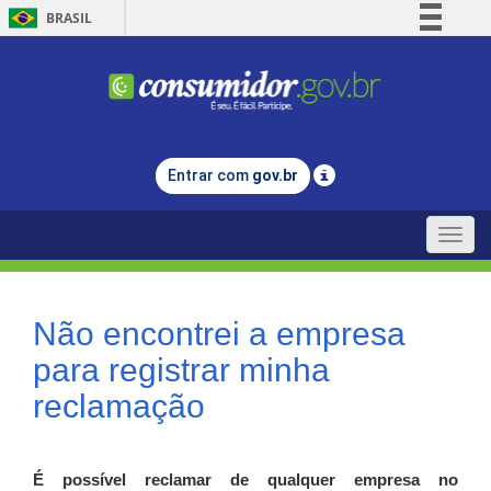
BRASIL
Simplifique!
Comunica BR
Participe
Acesso à informação
Entrar com
gov.br
Legislação
Canais
Toggle
naviga
Não encontrei a empresa
para registrar minha
reclamação
É possível reclamar de qualquer empresa no