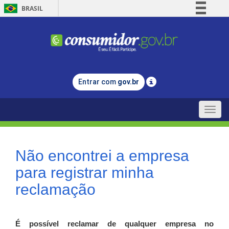
BRASIL
Simplifique!
Comunica BR
Participe
Acesso à informação
Entrar com
gov.br
Legislação
Canais
Toggle
naviga
Não encontrei a empresa
para registrar minha
reclamação
É possível reclamar de qualquer empresa no