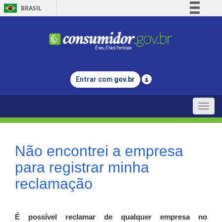
BRASIL
Simplifique!
Comunica BR
Participe
Acesso à informação
Entrar com
gov.br
Legislação
Canais
Toggle
naviga
Não encontrei a empresa
para registrar minha
reclamação
É possível reclamar de qualquer empresa no