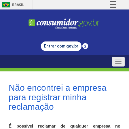
BRASIL
Simplifique!
Comunica BR
Participe
Acesso à informação
Entrar com
gov.br
Legislação
Canais
Toggle
naviga
Não encontrei a empresa
para registrar minha
reclamação
É possível reclamar de qualquer empresa no