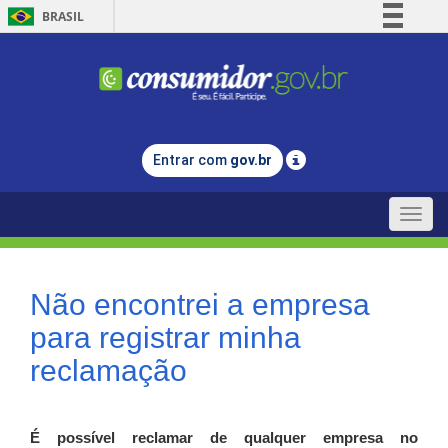
BRASIL
Simplifique!
Comunica BR
Participe
Acesso à informação
Entrar com
gov.br
Legislação
Canais
Toggle
naviga
Não encontrei a empresa
para registrar minha
reclamação
É possível reclamar de qualquer empresa no