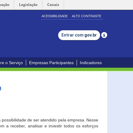
mação
Legislação
Canais
ACESSIBILIDADE
ALTO CONTRASTE
Entrar com
gov.br
re o Serviço
Empresas Participantes
Indicadores
o
a possibilidade de ser atendido pela empresa. Nesse
 a receber, analisar e investir todos os esforços