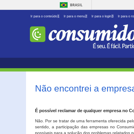
BRASIL
Ir para o conteúdo
1
Ir para o menu
2
Ir para o login
3
Ir para o r
Não encontrei a empresa
É possível reclamar de qualquer empresa no C
Não. Por se tratar de uma ferramenta oferecida pel
sentido, a participação das empresas no Consumid
possíveis para a solução dos problemas relatados p