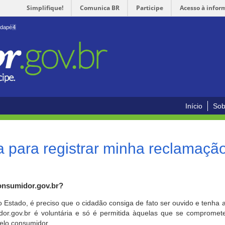
Simplifique!
Comunica BR
Participe
Acesso à infor
odapé
4
Início
Sob
 para registrar minha reclamaçã
onsumidor.gov.br?
o Estado, é preciso que o cidadão consiga de fato ser ouvido e tenha 
or.gov.br é voluntária e só é permitida àquelas que se comprometem
elo consumidor.