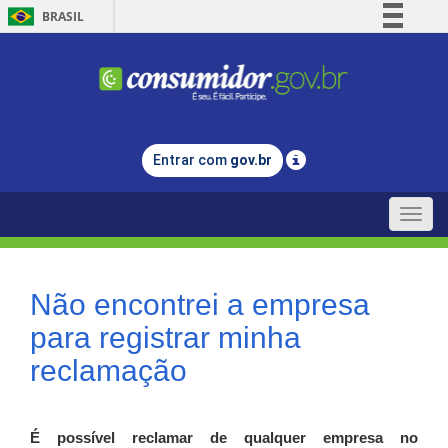
BRASIL
Simplifique!
Comunica BR
Participe
Acesso à informação
Entrar com
gov.br
Legislação
Canais
Toggle
naviga
Não encontrei a empresa
para registrar minha
reclamação
É possível reclamar de qualquer empresa no