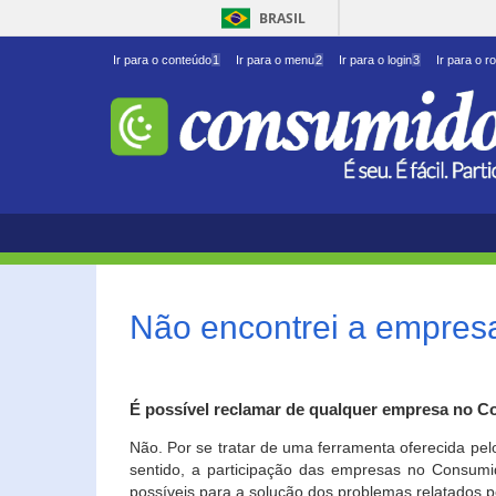
BRASIL
Ir para o conteúdo
1
Ir para o menu
2
Ir para o login
3
Ir para o r
Não encontrei a empresa
É possível reclamar de qualquer empresa no C
Não. Por se tratar de uma ferramenta oferecida pel
sentido, a participação das empresas no Consumid
possíveis para a solução dos problemas relatados p