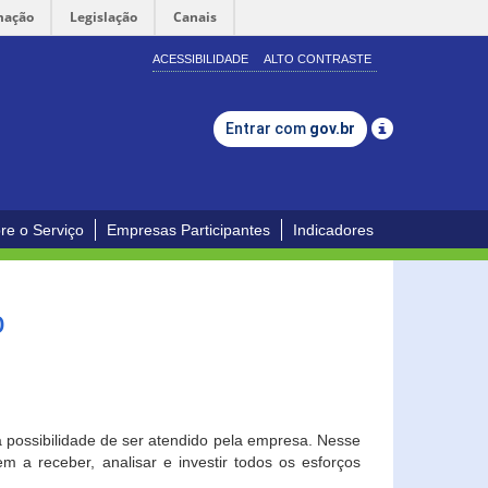
mação
Legislação
Canais
ACESSIBILIDADE
ALTO CONTRASTE
Entrar com
gov.br
re o Serviço
Empresas Participantes
Indicadores
o
a possibilidade de ser atendido pela empresa. Nesse
 a receber, analisar e investir todos os esforços