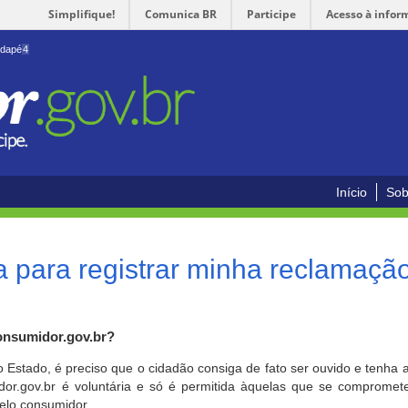
Simplifique!
Comunica BR
Participe
Acesso à infor
odapé
4
Início
Sob
 para registrar minha reclamaçã
onsumidor.gov.br?
o Estado, é preciso que o cidadão consiga de fato ser ouvido e tenha 
or.gov.br é voluntária e só é permitida àquelas que se comprometem
elo consumidor.