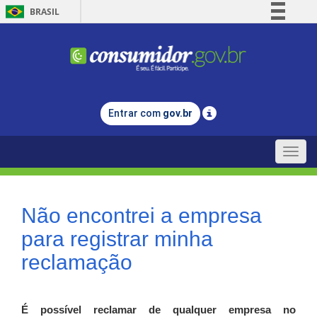
BRASIL
Simplifique!
Comunica BR
Participe
Acesso à informação
Entrar com
gov.br
Legislação
Canais
Toggle
naviga
Não encontrei a empresa
para registrar minha
reclamação
É possível reclamar de qualquer empresa no