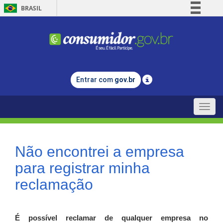
BRASIL
Simplifique!
Comunica BR
Participe
Acesso à informação
Entrar com
gov.br
Legislação
Canais
Toggle
naviga
Não encontrei a empresa
para registrar minha
reclamação
É possível reclamar de qualquer empresa no