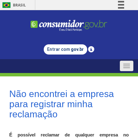
BRASIL
Simplifique!
Comunica BR
Participe
Acesso à informação
Entrar com
gov.br
Legislação
Canais
Toggle
naviga
Não encontrei a empresa
para registrar minha
reclamação
É possível reclamar de qualquer empresa no