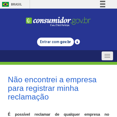
BRASIL
Simplifique!
Comunica BR
Participe
Acesso à informação
Entrar com
gov.br
Legislação
Canais
Toggle
naviga
Não encontrei a empresa
para registrar minha
reclamação
É possível reclamar de qualquer empresa no