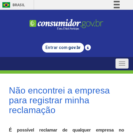
BRASIL
Simplifique!
Comunica BR
Participe
Acesso à informação
Entrar com
gov.br
Legislação
Canais
Toggle
naviga
Não encontrei a empresa
para registrar minha
reclamação
É possível reclamar de qualquer empresa no