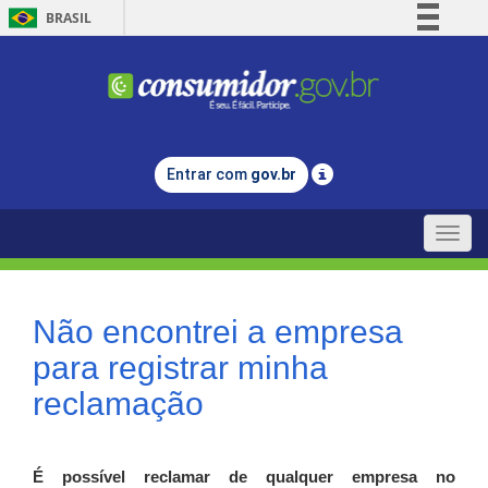
BRASIL
Simplifique!
Comunica BR
Participe
Acesso à informação
Entrar com
gov.br
Legislação
Canais
Toggle
naviga
Não encontrei a empresa
para registrar minha
reclamação
É possível reclamar de qualquer empresa no