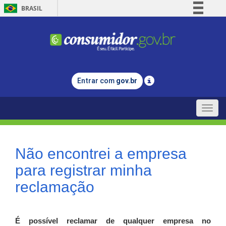
BRASIL
Simplifique!
Comunica BR
Participe
Acesso à informação
Entrar com
gov.br
Legislação
Canais
Toggle
naviga
Não encontrei a empresa
para registrar minha
reclamação
É possível reclamar de qualquer empresa no