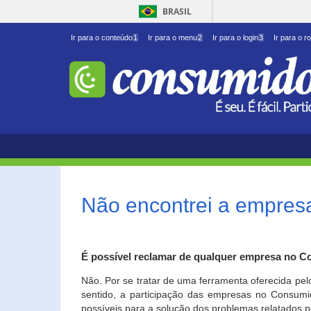
BRASIL
Ir para o conteúdo
1
Ir para o menu
2
Ir para o login
3
Ir para o r
Não encontrei a empresa
É possível reclamar de qualquer empresa no C
Não. Por se tratar de uma ferramenta oferecida pel
sentido, a participação das empresas no Consumid
possíveis para a solução dos problemas relatados p