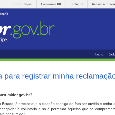
Simplifique!
Comunica BR
Participe
Acesso à infor
odapé
4
Início
Sob
 para registrar minha reclamaçã
onsumidor.gov.br?
o Estado, é preciso que o cidadão consiga de fato ser ouvido e tenha 
or.gov.br é voluntária e só é permitida àquelas que se comprometem
elo consumidor.