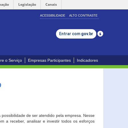
mação
Legislação
Canais
ACESSIBILIDADE
ALTO CONTRASTE
Entrar com
gov.br
re o Serviço
Empresas Participantes
Indicadores
o
a possibilidade de ser atendido pela empresa. Nesse
 a receber, analisar e investir todos os esforços