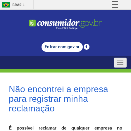
BRASIL
Simplifique!
Comunica BR
Participe
Acesso à informação
Entrar com
gov.br
Legislação
Canais
Toggle
naviga
Não encontrei a empresa
para registrar minha
reclamação
É possível reclamar de qualquer empresa no