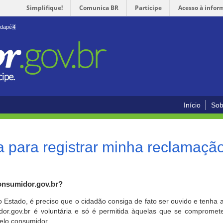
Simplifique!
Comunica BR
Participe
Acesso à infor
odapé
4
Início
Sob
 para registrar minha reclamaçã
onsumidor.gov.br?
o Estado, é preciso que o cidadão consiga de fato ser ouvido e tenha 
or.gov.br é voluntária e só é permitida àquelas que se comprometem
elo consumidor.