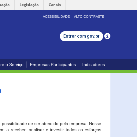
mação
Legislação
Canais
ACESSIBILIDADE
ALTO CONTRASTE
Entrar com
gov.br
re o Serviço
Empresas Participantes
Indicadores
o
a possibilidade de ser atendido pela empresa. Nesse
 a receber, analisar e investir todos os esforços