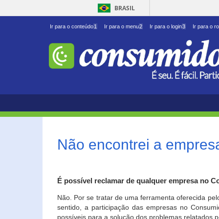
BRASIL
Ir para o conteúdo
1
Ir para o menu
2
Ir para o login
3
Ir para o r
Não encontrei a empresa
É possível reclamar de qualquer empresa no C
Não. Por se tratar de uma ferramenta oferecida pel
sentido, a participação das empresas no Consumid
possíveis para a solução dos problemas relatados p