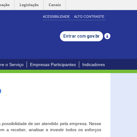
mação
Legislação
Canais
ACESSIBILIDADE
ALTO CONTRASTE
Entrar com
gov.br
re o Serviço
Empresas Participantes
Indicadores
o
a possibilidade de ser atendido pela empresa. Nesse
 a receber, analisar e investir todos os esforços