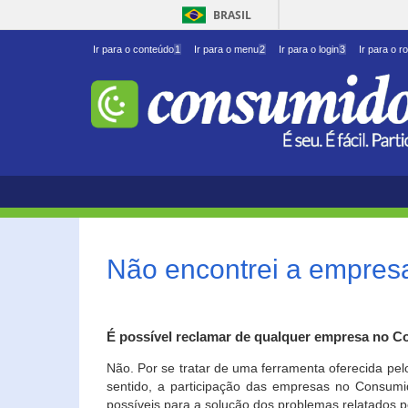
BRASIL
Ir para o conteúdo
1
Ir para o menu
2
Ir para o login
3
Ir para o r
Não encontrei a empresa
É possível reclamar de qualquer empresa no C
Não. Por se tratar de uma ferramenta oferecida pel
sentido, a participação das empresas no Consumid
possíveis para a solução dos problemas relatados p