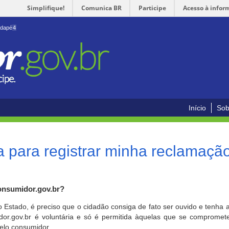
Simplifique!
Comunica BR
Participe
Acesso à infor
odapé
4
Início
Sob
 para registrar minha reclamaçã
onsumidor.gov.br?
o Estado, é preciso que o cidadão consiga de fato ser ouvido e tenha 
or.gov.br é voluntária e só é permitida àquelas que se comprometem
elo consumidor.