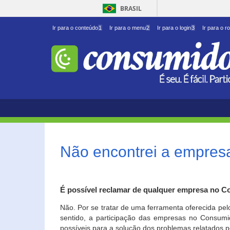
BRASIL
Ir para o conteúdo
1
Ir para o menu
2
Ir para o login
3
Ir para o r
Não encontrei a empresa
É possível reclamar de qualquer empresa no C
Não. Por se tratar de uma ferramenta oferecida pel
sentido, a participação das empresas no Consumid
possíveis para a solução dos problemas relatados p