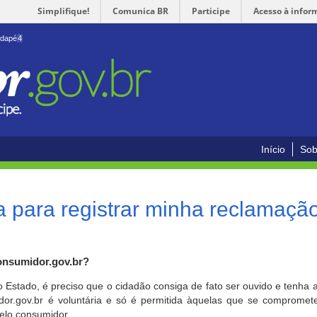
Simplifique!
Comunica BR
Participe
Acesso à infor
odapé
4
Início
Sob
 para registrar minha reclamaçã
onsumidor.gov.br?
o Estado, é preciso que o cidadão consiga de fato ser ouvido e tenha 
or.gov.br é voluntária e só é permitida àquelas que se comprometem
elo consumidor.