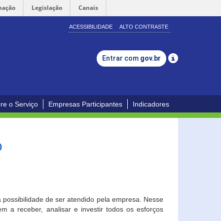
mação
Legislação
Canais
ACESSIBILIDADE
ALTO CONTRASTE
Entrar com
gov.br
re o Serviço
Empresas Participantes
Indicadores
o
a possibilidade de ser atendido pela empresa. Nesse
 a receber, analisar e investir todos os esforços