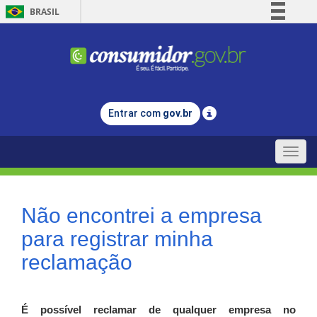
BRASIL
Simplifique!
Comunica BR
Participe
Acesso à informação
Entrar com
gov.br
Legislação
Canais
Toggle
naviga
Não encontrei a empresa
para registrar minha
reclamação
É possível reclamar de qualquer empresa no