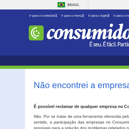
BRASIL
Ir para o conteúdo
1
Ir para o menu
2
Ir para o login
3
Ir para o r
Não encontrei a empresa
É possível reclamar de qualquer empresa no C
Não. Por se tratar de uma ferramenta oferecida pel
sentido, a participação das empresas no Consumid
possíveis para a solução dos problemas relatados p