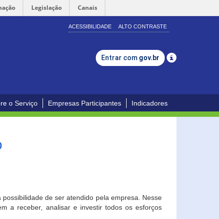
mação
Legislação
Canais
ACESSIBILIDADE
ALTO CONTRASTE
Entrar com
gov.br
re o Serviço
Empresas Participantes
Indicadores
o
a possibilidade de ser atendido pela empresa. Nesse
 a receber, analisar e investir todos os esforços