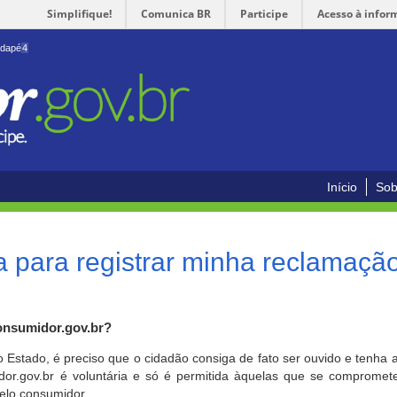
Simplifique!
Comunica BR
Participe
Acesso à infor
odapé
4
Início
Sob
 para registrar minha reclamaçã
onsumidor.gov.br?
o Estado, é preciso que o cidadão consiga de fato ser ouvido e tenha 
or.gov.br é voluntária e só é permitida àquelas que se comprometem
elo consumidor.