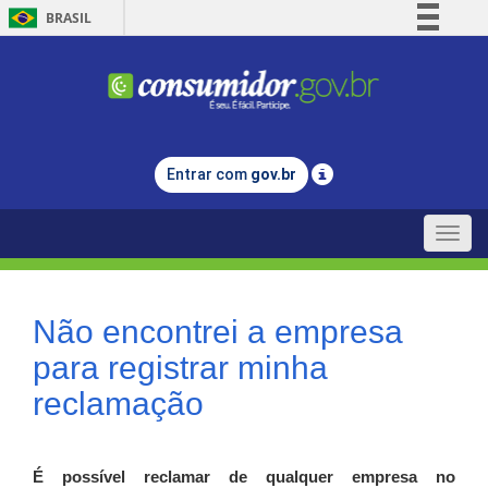
BRASIL
Simplifique!
Comunica BR
Participe
Acesso à informação
Entrar com
gov.br
Legislação
Canais
Toggle
naviga
Não encontrei a empresa
para registrar minha
reclamação
É possível reclamar de qualquer empresa no