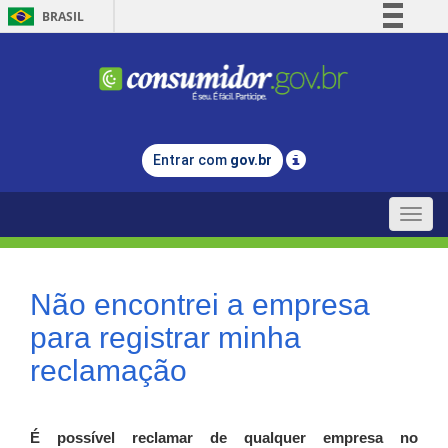
BRASIL
Simplifique!
Comunica BR
Participe
Acesso à informação
Entrar com
gov.br
Legislação
Canais
Toggle
naviga
Não encontrei a empresa
para registrar minha
reclamação
É possível reclamar de qualquer empresa no