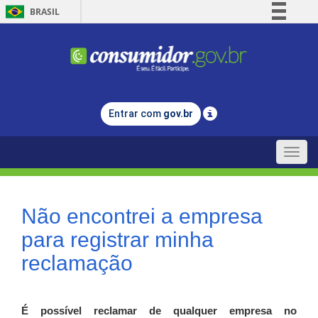
BRASIL
Simplifique!
Comunica BR
Participe
Acesso à informação
Entrar com
gov.br
Legislação
Canais
Toggle
naviga
Não encontrei a empresa
para registrar minha
reclamação
É possível reclamar de qualquer empresa no