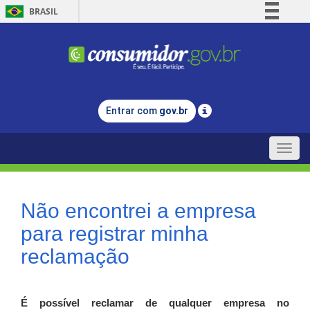
BRASIL
Simplifique!
Comunica BR
Participe
Acesso à informação
Entrar com
gov.br
Legislação
Canais
Toggle
naviga
Não encontrei a empresa
para registrar minha
reclamação
É possível reclamar de qualquer empresa no