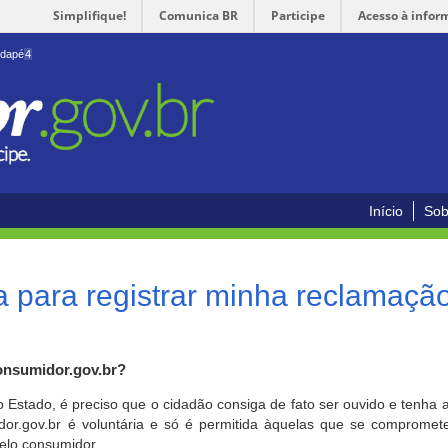
Simplifique!
Comunica BR
Participe
Acesso à infor
odapé
4
Início
Sob
 para registrar minha reclamaçã
onsumidor.gov.br?
o Estado, é preciso que o cidadão consiga de fato ser ouvido e tenha 
or.gov.br é voluntária e só é permitida àquelas que se comprometem
elo consumidor.