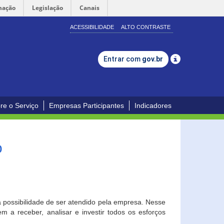
mação
Legislação
Canais
ACESSIBILIDADE
ALTO CONTRASTE
Entrar com
gov.br
re o Serviço
Empresas Participantes
Indicadores
o
a possibilidade de ser atendido pela empresa. Nesse
 a receber, analisar e investir todos os esforços