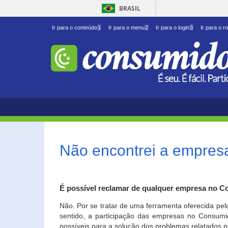
BRASIL
Ir para o conteúdo
1
Ir para o menu
2
Ir para o login
3
Ir para o r
Não encontrei a empresa
É possível reclamar de qualquer empresa no C
Não. Por se tratar de uma ferramenta oferecida pel
sentido, a participação das empresas no Consumid
possíveis para a solução dos problemas relatados p