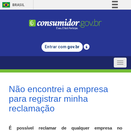
BRASIL
Simplifique!
Comunica BR
Participe
Acesso à informação
Entrar com
gov.br
Legislação
Canais
Toggle
naviga
Não encontrei a empresa
para registrar minha
reclamação
É possível reclamar de qualquer empresa no