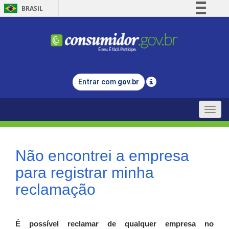
BRASIL
Simplifique!
Comunica BR
Participe
Acesso à informação
Entrar com
gov.br
Legislação
Canais
Toggle
naviga
Não encontrei a empresa
para registrar minha
reclamação
É possível reclamar de qualquer empresa no