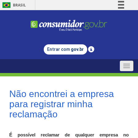
BRASIL
Simplifique!
Comunica BR
Participe
Acesso à informação
Entrar com
gov.br
Legislação
Canais
Toggle
naviga
Não encontrei a empresa
para registrar minha
reclamação
É possível reclamar de qualquer empresa no